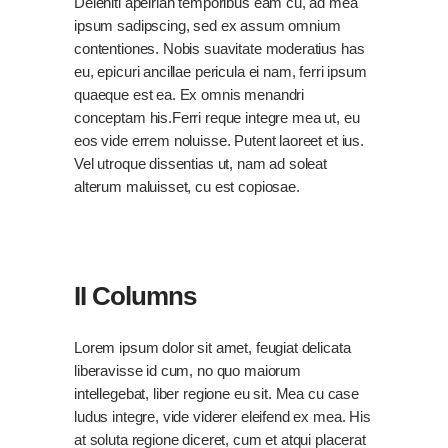
Deleniti apeirian temporibus eam cu, ad mea
ipsum sadipscing, sed ex assum omnium
contentiones. Nobis suavitate moderatius has
eu, epicuri ancillae pericula ei nam, ferri ipsum
quaeque est ea. Ex omnis menandri
conceptam his.Ferri reque integre mea ut, eu
eos vide errem noluisse. Putent laoreet et ius.
Vel utroque dissentias ut, nam ad soleat
alterum maluisset, cu est copiosae.
II Columns
Lorem ipsum dolor sit amet, feugiat delicata
liberavisse id cum, no quo maiorum
intellegebat, liber regione eu sit. Mea cu case
ludus integre, vide viderer eleifend ex mea. His
at soluta regione diceret, cum et atqui placerat