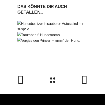
DAS KÖNNTE DIR AUCH
GEFALLEN...
Hundebesitzer in
sauberen Autos sind mir
Traumberuf: Hundemama.
suspekt.
Vergiss den Prinzen –
Freunde
Freunde
nimm’ den Hund.
Liebe
Liebe
Freunde
Liebe