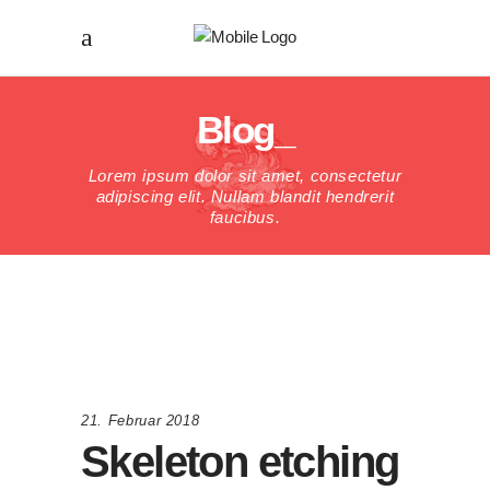
Blog_
Lorem ipsum dolor sit amet, consectetur
adipiscing elit. Nullam blandit hendrerit
faucibus.
21. Februar 2018
Skeleton etching