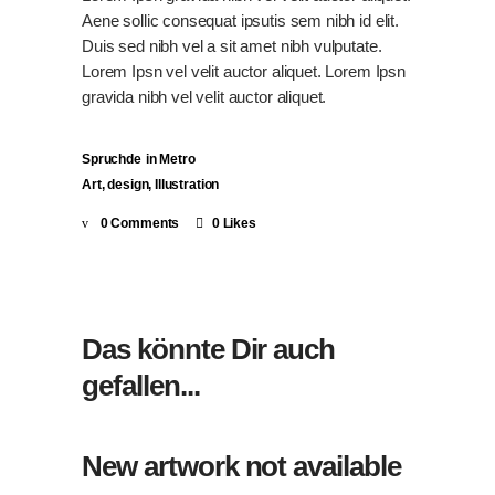
Aene sollic consequat ipsutis sem nibh id elit.
Duis sed nibh vel a sit amet nibh vulputate.
Lorem Ipsn vel velit auctor aliquet. Lorem Ipsn
gravida nibh vel velit auctor aliquet.
Spruchde
in
Metro
Art
,
design
,
Illustration
0 Comments
0 Likes
Das könnte Dir auch
gefallen...
New artwork not available